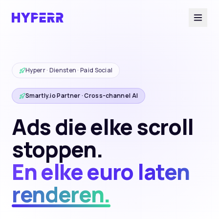
Diensten
Hyperr · Diensten · Paid Social
Smartly.io Partner · Cross-channel AI
AI Suite
Ads die elke scroll
Branches
stoppen.
En elke euro laten
Cases
renderen.
Over ons