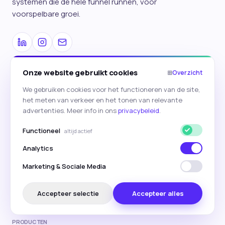
systemen die de hele funnel runnen, voor
voorspelbare groei.
Onze website gebruikt cookies
⊞
Overzicht
DIENSTEN
We gebruiken cookies voor het functioneren van de site,
AI Digital Strategy
het meten van verkeer en het tonen van relevante
advertenties. Meer info in ons
privacybeleid
.
Paid Search (SEA)
Functioneel
altijd actief
Paid Social
Analytics
SEO & Content
Marketing & Sociale Media
E-mailmarketing
CRO & Personalisatie
Accepteer selectie
Accepteer alles
LinkedIn
Instagram
E-mail
PRODUCTEN