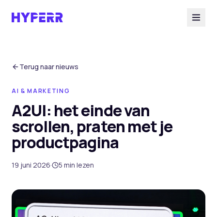
Diensten
Terug naar nieuws
AI & MARKETING
AI Suite
A2UI: het einde van
scrollen, praten met je
Branches
productpagina
Cases
19 juni 2026
·
5
min lezen
Over ons