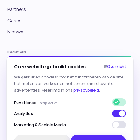
Partners
Cases
Nieuws
BRANCHES
E-commerce
Onze website gebruikt cookies
⊞
Overzicht
Travel
We gebruiken cookies voor het functioneren van de site,
het meten van verkeer en het tonen van relevante
Onderwijs
advertenties. Meer info in ons
privacybeleid
.
→ Alle branches
Functioneel
altijd actief
Analytics
Marketing & Sociale Media
©
2026
Hyperr.ai · AI-first marketing
Privacybeleid
Cookiebeleid
Algemene voorwaarden