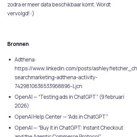
zodra er meer data beschikbaar komt. Wordt
vervolgd! :)
Bronnen
Adthena:
https://www.linkedin.com/posts/ashleyfletcher_ch
searchmarketing-adthena-activity-
7429810636533968896-Ljcn
OpenAI — “Testing ads in ChatGPT” (9 februari
2026)
OpenAI Help Center — “Ads in ChatGPT”
OpenAI — “Buy it in ChatGPT: Instant Checkout
and the Agentic Commerce Protocol”