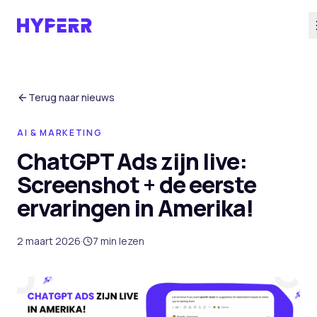
Diensten
Terug naar nieuws
AI & MARKETING
AI Suite
ChatGPT Ads zijn live:
Screenshot + de eerste
Branches
ervaringen in Amerika!
Cases
2 maart 2026
·
7
min lezen
Over ons