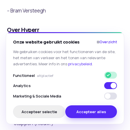
-- Bram Versteegh
Over Hyperr
Onze website gebruikt cookies
⊞
Overzicht
Hyperr.ai
ontwikkelt AI- en automation oplossingen
die verder gaan dan alleen de standaard tools. We
We gebruiken cookies voor het functioneren van de site,
het meten van verkeer en het tonen van relevante
adviseren en praten er niet alleen over, maar
advertenties. Meer info in ons
privacybeleid
.
bouwen en implementeren juist ook deze AI-
Functioneel
altijd actief
gedreven workflows op het gebied van marketing,
interne processen en klantdata.
Analytics
Marketing & Sociale Media
Onze producten:
Accepteer selectie
Accepteer alles
Productwizard
- Intelligente profilering in vier
LinkedIn
Instagram
E-mail
stappen (nieuw!)