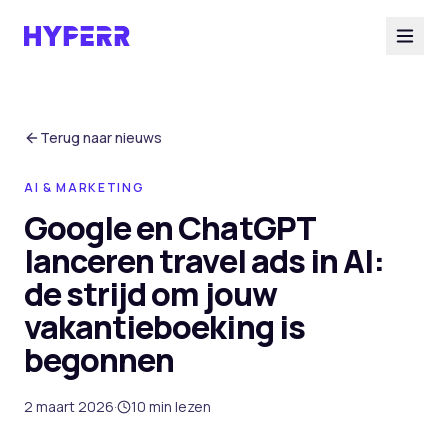
Diensten
Terug naar nieuws
AI & MARKETING
AI Suite
Google en ChatGPT
lanceren travel ads in AI:
Branches
de strijd om jouw
vakantieboeking is
Cases
begonnen
Over ons
2 maart 2026
·
10
min lezen