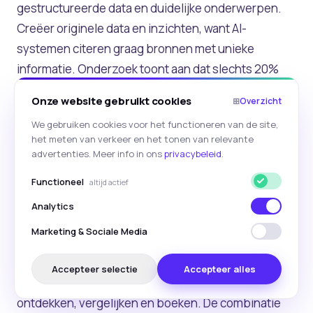
gestructureerde data en duidelijke onderwerpen.
Creëer originele data en inzichten, want AI-
systemen citeren graag bronnen met unieke
informatie. Onderzoek toont aan dat slechts 20%
van de AI-antwoorden overlapt met de #1 Google-
Onze website gebruikt cookies
⊞
Overzicht
ranking. Je kunt dus uitstekend ranken in Google en
We gebruiken cookies voor het functioneren van de site,
toch onzichtbaar zijn voor AI-assistenten.
het meten van verkeer en het tonen van relevante
advertenties. Meer info in ons
privacybeleid
.
Functioneel
altijd actief
Conclusie: De toekomst van travel
marketing wordt conversationeel
Analytics
Marketing & Sociale Media
Wat Google deze week heeft aangekondigd is niet
zomaar een nieuwe feature. Dit wordt een
Accepteer selectie
Accepteer alles
LinkedIn
Instagram
E-mail
fundamentele verandering in hoe reizigers
ontdekken, vergelijken en boeken. De combinatie