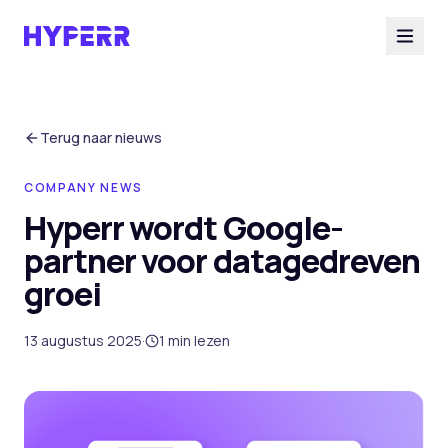
Diensten
Terug naar nieuws
COMPANY NEWS
AI Suite
Hyperr wordt Google-
partner voor datagedreven
Branches
groei
Cases
13 augustus 2025
·
1
min lezen
Over ons