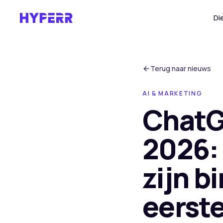
Di
Terug naar nieuws
AI & MARKETING
ChatG
2026: 
zijn b
eerst