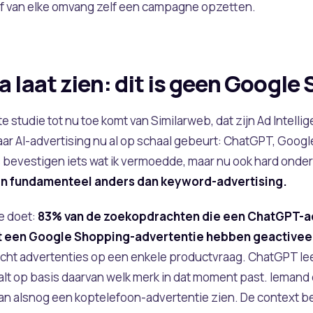
jf van elke omvang zelf een campagne opzetten.
a laat zien: dit is geen Google
 studie tot nu toe komt van Similarweb, dat zijn Ad Intellig
aar AI-advertising nu al op schaal gebeurt: ChatGPT, Googl
s bevestigen iets wat ik vermoedde, maar nu ook hard onde
n fundamenteel anders dan keyword-advertising.
de doet:
83% van de zoekopdrachten die een ChatGPT-a
it een Google Shopping-advertentie hebben geactivee
tcht advertenties op een enkele productvraag. ChatGPT le
lt op basis daarvan welk merk in dat moment past. Iemand 
kan alsnog een koptelefoon-advertentie zien. De context 