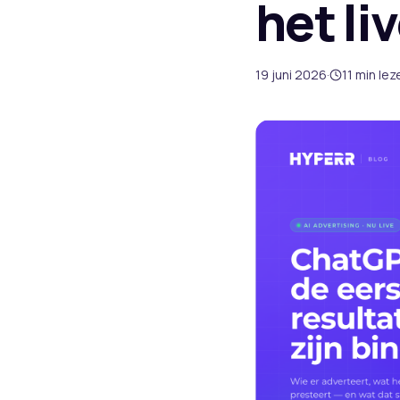
het li
19 juni 2026
·
11
min lez