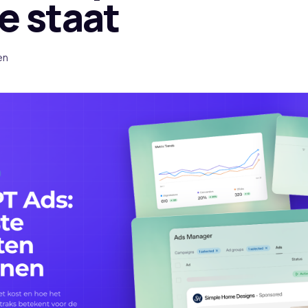
ve staat
en