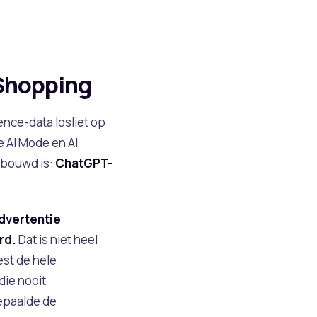
 Shopping
ence-data losliet op
e AI Mode en AI
rbouwd is:
ChatGPT-
dvertentie
rd.
Dat is niet heel
est de hele
die nooit
bepaalde de