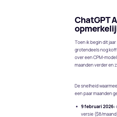
ChatGPT Ads
opmerkelij
Toen ik begin dit jaa
grotendeels nog koffi
over een CPM-model 
maanden verder en zi
De snelheid waarmee d
een paar maanden g
9 februari 2026:
versie ($8/maand)