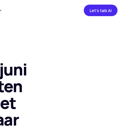
Let's talk AI
juni
ten
het
aar