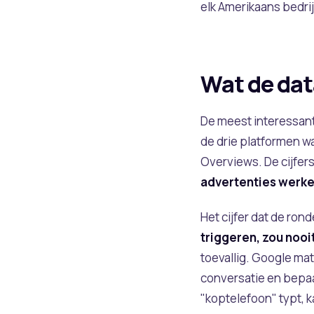
elk Amerikaans bedri
Wat de dat
De meest interessante
de drie platformen w
Overviews. De cijfer
advertenties werke
Het cijfer dat de ron
triggeren, zou noo
toevallig. Google ma
conversatie en bepaa
"koptelefoon" typt, 