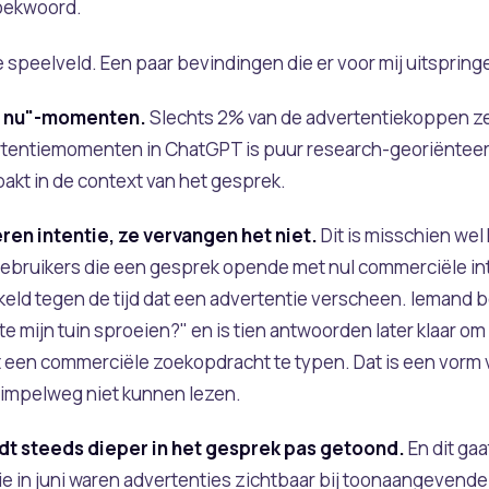
zoekwoord.
e speelveld. Een paar bevindingen die er voor mij uitspring
p nu"-momenten.
Slechts 2% van de advertentiekoppen zeg
rtentiemomenten in ChatGPT is puur research-georiënteerd
akt in de context van het gesprek.
en intentie, ze vervangen het niet.
Dit is misschien wel
gebruikers die een gesprek opende met nul commerciële int
eld tegen de tijd dat een advertentie verscheen. Iemand 
este mijn tuin sproeien?" en is tien antwoorden later klaar 
t een commerciële zoekopdracht te typen. Dat is een vorm v
mpelweg niet kunnen lezen.
dt steeds dieper in het gesprek pas getoond.
En dit gaa
ie in juni waren advertenties zichtbaar bij toonaangevend