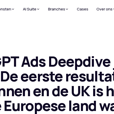
ensten
AI Suite
Branches
Cases
Over ons
PT Ads Deepdive 
De eerste resulta
innen en de UK is 
e Europese land w