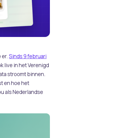
 er.
Sinds 9 februari
ok live in het Verenigd
data stroomt binnen.
st en hoe het
 jou als Nederlandse