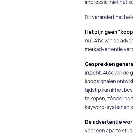
impressie, niet het 
Dit verandert het hel
Het zijn geen "koo
nu". 41% van de adve
merkadvertentie verp
Gesprekken generer
inzicht. 46% van de 
koopsignalen ontwikk
tijdstip kan ik het b
te kopen, zónder ooi
keyword-systemen si
De advertentie wor
vóór een aparte stud