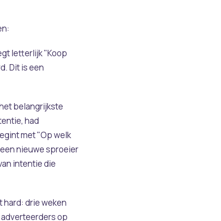
en:
t letterlijk "Koop
. Dit is een
 het belangrijkste
entie, had
begint met "Op welk
om een nieuwe sproeier
an intentie die
t hard: drie weken
e adverteerders op