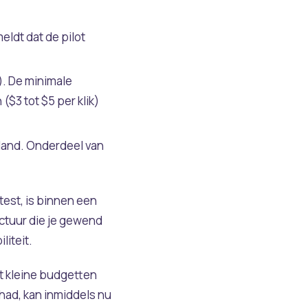
ldt dat de pilot
). De minimale
$3 tot $5 per klik)
e land. Onderdeel van
test, is binnen een
uctuur die je gewend
liteit.
et kleine budgetten
had, kan inmiddels nu