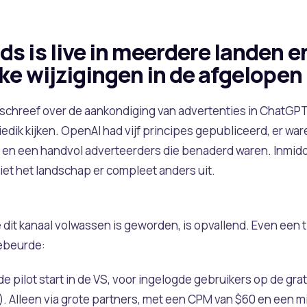
 is live in meerdere landen en 
ke wijzigingen in de afgelope
r schreef over de aankondiging van advertenties in ChatGPT
edik kijken. OpenAI had vijf principes gepubliceerd, er wa
en een handvol adverteerders die benaderd waren. Inmidde
et het landschap er compleet anders uit.
it kanaal volwassen is geworden, is opvallend. Even een tijd
ebeurde:
de pilot start in de VS, voor ingelogde gebruikers op de gr
. Alleen via grote partners, met een CPM van $60 en een 