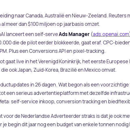
eiding naar Canada, Australië en Nieuw-Zeeland. Reuters me
al meer dan $100 miljoen op jaarbasis omzet.
I lanceert een self-serve
Ads Manager
(
ads.openai.com
000 die de pilot eerder blokkeerde, gaat eraf. CPC-bieden (
CPM. Plus een Conversions API en pixel-tracking.
ot gaat live in het Verenigd Koninkrijk, het eerste Europes
 die ook Japan, Zuid-Korea, Brazilië en Mexico omvat.
roductupdates in 26 dagen. Wat begon als een voorzichtige 
 tot een serieus advertentieplatform met dezelfde infrastr
ta: self-service inkoop, conversion tracking en biedflexibi
nt voor de Nederlandse Adverteerder straks is dat je ook m
r je begin dit jaar nog een budget van enkele tonnen nodig 