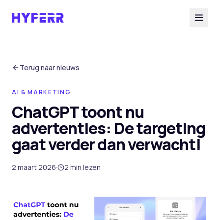
Diensten
Terug naar nieuws
AI & MARKETING
AI Suite
ChatGPT toont nu
advertenties: De targeting
Branches
gaat verder dan verwacht!
Cases
2 maart 2026
·
2
min lezen
Over ons